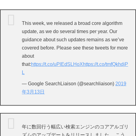
This week, we released a broad core algorithm
update, as we do several times per year. Our
guidance about such updates remains as we’ve
covered before. Please see these tweets for more
about
that:
https://t.co/uPlEdSLHoX
https://t.co/tmfQkhdjP
L
— Google SearchLiaison (@searchliaison)
2019
年3月13日
年に数回行う幅広い検索エンジンのコアアルゴリ
ズムのアップデートをリリースしました。 こう