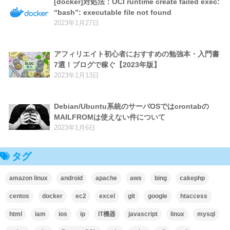
[docker]対処法：OCI runtime create failed exec:
“bash”: executable file not found
2023年1月27日
アフィリエイト初心者におすすめの勉強本・入門書
7選！ブログで稼ぐ【2023年版】
2023年1月13日
Debian/Ubuntu系統のサーバOSではcrontabの
MAILFROMは使えない件について
2023年1月6日
タグ
amazon linux
android
apache
aws
bing
cakephp
centos
docker
ec2
excel
git
google
htaccess
html
iam
ios
ip
IT機器
javascript
linux
mysql