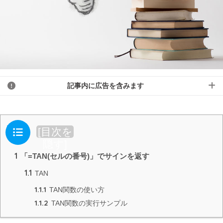
記事内に広告を含みます
目次
[
目次を
隠す
]
1
「=TAN(セルの番号)」でサインを返す
1.1
TAN
1.1.1
TAN関数の使い方
1.1.2
TAN関数の実行サンプル