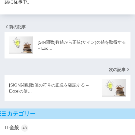
築に従事中。
前の記事
[SIN関数]数値から正弦(サイン)の値を取得する
– Exc…
次の記事
[SIGN関数]数値の符号の正負を確認する –
Excelの使…
カテゴリー
IT全般
48