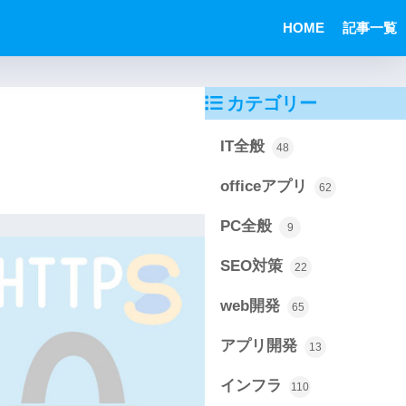
HOME
記事一覧
カテゴリー
IT全般
48
officeアプリ
62
PC全般
9
SEO対策
22
web開発
65
アプリ開発
13
インフラ
110