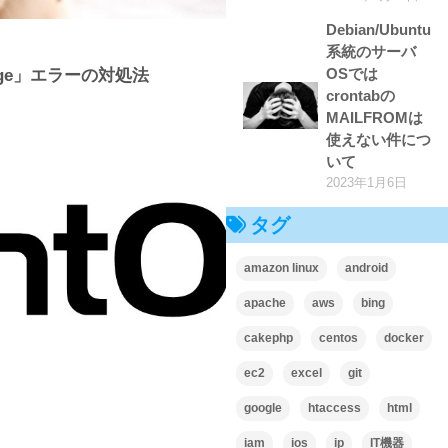
Debian/Ubuntu
系統のサーバ
OSでは
o Large」エラーの対処法
crontabの
MAILFROMは
使えない件につ
いて
2023年1月6日
タグ
amazon linux
android
apache
aws
bing
cakephp
centos
docker
ec2
excel
git
google
htaccess
html
iam
ios
ip
IT機器