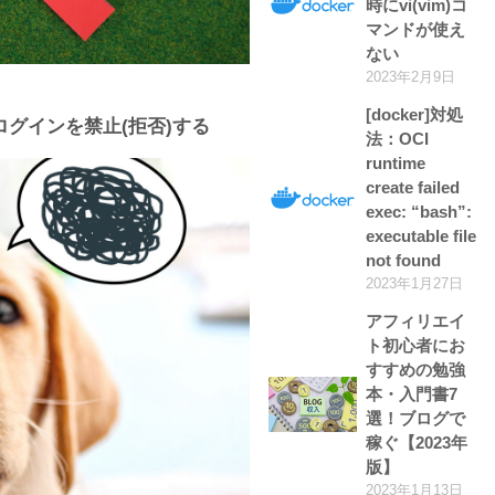
時にvi(vim)コ
マンドが使え
ない
2023年2月9日
[docker]対処
によるログインを禁止(拒否)する
法：OCI
runtime
create failed
exec: “bash”:
executable file
not found
2023年1月27日
アフィリエイ
ト初心者にお
すすめの勉強
本・入門書7
選！ブログで
稼ぐ【2023年
版】
2023年1月13日