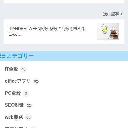
次の記事
[RANDBETWEEN関数]整数の乱数を求める –
Exce…
カテゴリー
IT全般
48
officeアプリ
62
PC全般
9
SEO対策
22
web開発
65