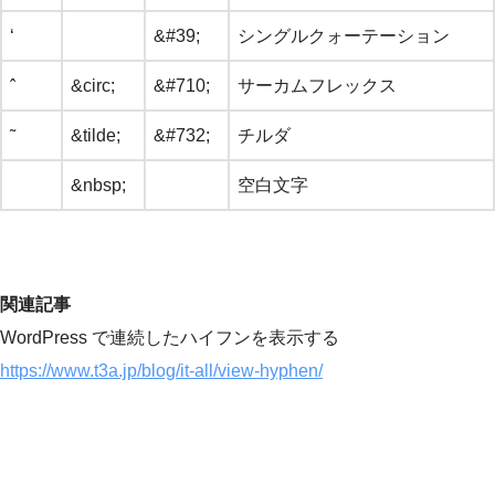
‘
&#39;
シングルクォーテーション
ˆ
&circ;
&#710;
サーカムフレックス
˜
&tilde;
&#732;
チルダ
&nbsp;
空白文字
関連記事
WordPress で連続したハイフンを表示する
https://www.t3a.jp/blog/it-all/view-hyphen/