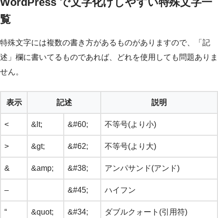
WordPress で文字化けしやすい特殊文字一
覧
特殊文字には複数の書き方があるものがありますので、「記
述」欄に書いてるものであれば、どれを使用しても問題ありま
せん。
表示
記述
説明
<
&lt;
&#60;
不等号(より小)
>
&gt;
&#62;
不等号(より大)
&
&amp;
&#38;
アンパサンド(アンド)
–
&#45;
ハイフン
“
&quot;
&#34;
ダブルクォート(引用符)