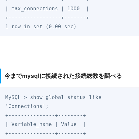
| max_connections | 1000  |

+-----------------+-------+

1 row in set (0.00 sec)
今までmysqlに接続された接続総数を調べる
MySQL > show global status like 
'Connections';

+---------------+--------+

| Variable_name | Value  |

+---------------+--------+
