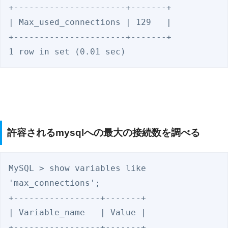
+----------------------+-------+

| Max_used_connections | 129   |

+----------------------+-------+

1 row in set (0.01 sec)
許容されるmysqlへの最大の接続数を調べる
MySQL > show variables like 
'max_connections';

+-----------------+-------+

| Variable_name   | Value |

+-----------------+-------+
