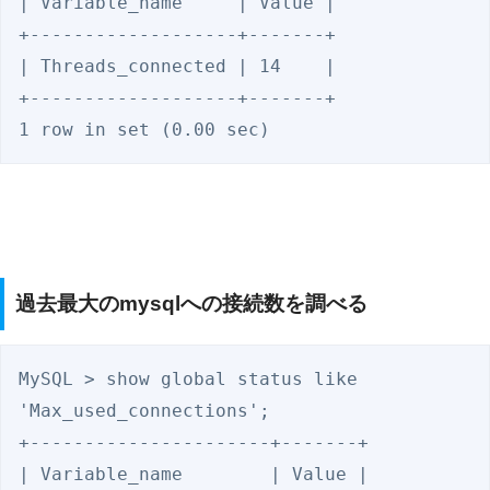
| Variable_name     | Value |

+-------------------+-------+

| Threads_connected | 14    |

+-------------------+-------+

1 row in set (0.00 sec)
過去最大のmysqlへの接続数を調べる
MySQL > show global status like 
'Max_used_connections';

+----------------------+-------+

| Variable_name        | Value |
