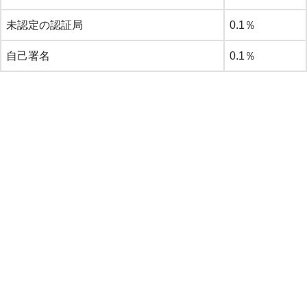
未認定の認証局
0.1％
自己署名
0.1％