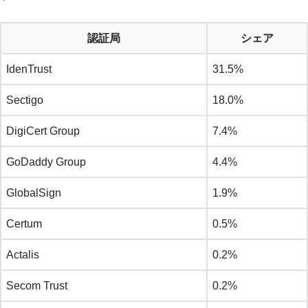
認証局
シェア
IdenTrust
31.5%
Sectigo
18.0%
DigiCert Group
7.4%
GoDaddy Group
4.4%
GlobalSign
1.9%
Certum
0.5%
Actalis
0.2%
Secom Trust
0.2%