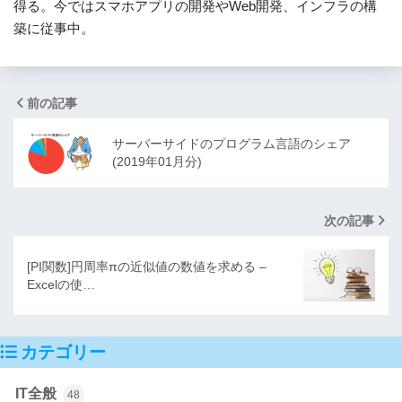
得る。今ではスマホアプリの開発やWeb開発、インフラの構
築に従事中。
前の記事
サーバーサイドのプログラム言語のシェア
(2019年01月分)
次の記事
[PI関数]円周率πの近似値の数値を求める –
Excelの使…
カテゴリー
IT全般
48