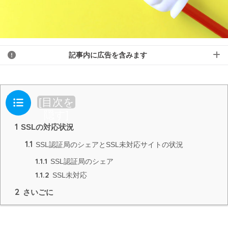
記事内に広告を含みます
目次
[
目次を
隠す
]
1
SSLの対応状況
1.1
SSL認証局のシェアとSSL未対応サイトの状況
1.1.1
SSL認証局のシェア
1.1.2
SSL未対応
2
さいごに